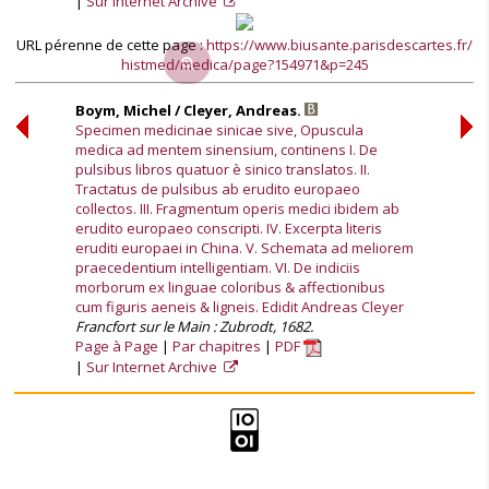
Sur Internet Archive
URL pérenne de cette page :
https://www.biusante.parisdescartes.fr/
histmed/medica/page?154971&p=245
Boym, Michel / Cleyer, Andreas.
Specimen medicinae sinicae sive, Opuscula
medica ad mentem sinensium, continens I. De
pulsibus libros quatuor è sinico translatos. II.
Tractatus de pulsibus ab erudito europaeo
collectos. III. Fragmentum operis medici ibidem ab
erudito europaeo conscripti. IV. Excerpta literis
eruditi europaei in China. V. Schemata ad meliorem
praecedentium intelligentiam. VI. De indiciis
morborum ex linguae coloribus & affectionibus
cum figuris aeneis & ligneis. Edidit Andreas Cleyer
Francfort sur le Main : Zubrodt, 1682.
Page à Page
Par chapitres
PDF
Sur Internet Archive