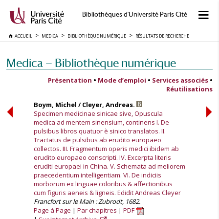
Bibliothèques d'Université Paris Cité
ACCUEIL
MEDICA
BIBLIOTHÈQUE NUMÉRIQUE
RÉSULTATS DE RECHERCHE
Medica — Bibliothèque numérique
Présentation
•
Mode d’emploi
•
Services associés
•
Réutilisations
Boym, Michel / Cleyer, Andreas.
Specimen medicinae sinicae sive, Opuscula
medica ad mentem sinensium, continens I. De
pulsibus libros quatuor è sinico translatos. II.
Tractatus de pulsibus ab erudito europaeo
collectos. III. Fragmentum operis medici ibidem ab
erudito europaeo conscripti. IV. Excerpta literis
eruditi europaei in China. V. Schemata ad meliorem
praecedentium intelligentiam. VI. De indiciis
morborum ex linguae coloribus & affectionibus
cum figuris aeneis & ligneis. Edidit Andreas Cleyer
Francfort sur le Main : Zubrodt, 1682.
Page à Page
Par chapitres
PDF