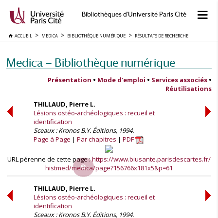
Bibliothèques d'Université Paris Cité
ACCUEIL
MEDICA
BIBLIOTHÈQUE NUMÉRIQUE
RÉSULTATS DE RECHERCHE
Medica — Bibliothèque numérique
Présentation
•
Mode d’emploi
•
Services associés
•
Réutilisations
THILLAUD, Pierre L.
Lésions ostéo-archéologiques : recueil et
identification
Sceaux : Kronos B.Y. Éditions, 1994.
Page à Page
Par chapitres
PDF
URL pérenne de cette page :
https://www.biusante.parisdescartes.fr/
histmed/medica/page?156766x181x5&p=61
THILLAUD, Pierre L.
Lésions ostéo-archéologiques : recueil et
identification
Sceaux : Kronos B.Y. Éditions, 1994.