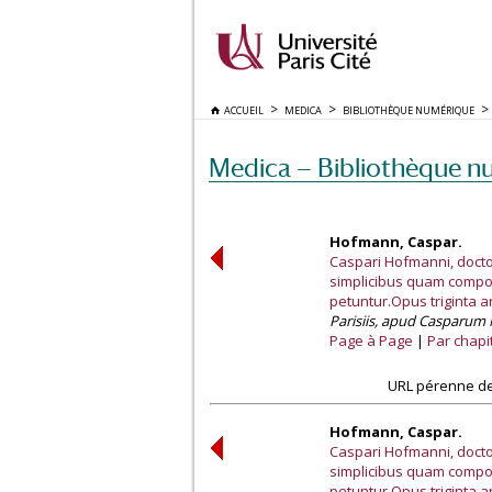
ACCUEIL
MEDICA
BIBLIOTHÈQUE NUMÉRIQUE
Medica — Bibliothèque n
Hofmann, Caspar.
Caspari Hofmanni, doctor
simplicibus quam composi
petuntur.Opus triginta 
Parisiis, apud Casparum 
Page à Page
Par chapi
URL pérenne de
Hofmann, Caspar.
Caspari Hofmanni, doctor
simplicibus quam composi
petuntur.Opus triginta 