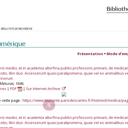
Biblioth
RÉSULTATS DE RECHERCHE
umérique
Présentation
•
Mode d’em
is medici, et in academia altorfina publici professoris primarii, de medicam
tis, libri duo. Accesserunt quasi paralipomena, quae vel ex animalibus v
annorum
Meturas, 1646.
tres
PDF
Sur Internet Archive
 cette page :
https://www.biusante.parisdescartes.fr/histmed/medica/p
is medici, et in academia altorfina publici professoris primarii, de medicam
tis, libri duo. Accesserunt quasi paralipomena, quae vel ex animalibus v
annorum