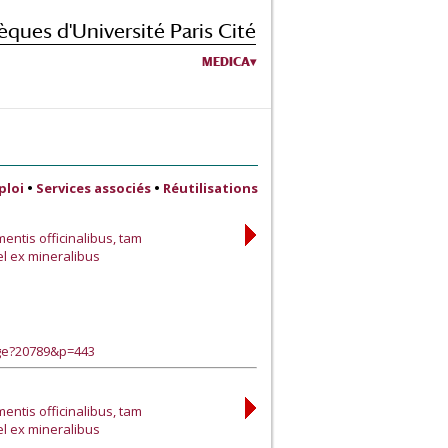
èques d'Université Paris Cité
MEDICA
ploi
•
Services associés
•
Réutilisations
entis officinalibus, tam
el ex mineralibus
age?20789&p=443
entis officinalibus, tam
el ex mineralibus