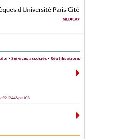
èques d'Université Paris Cité
MEDICA
ploi
•
Services associés
•
Réutilisations
age?21244&p=108