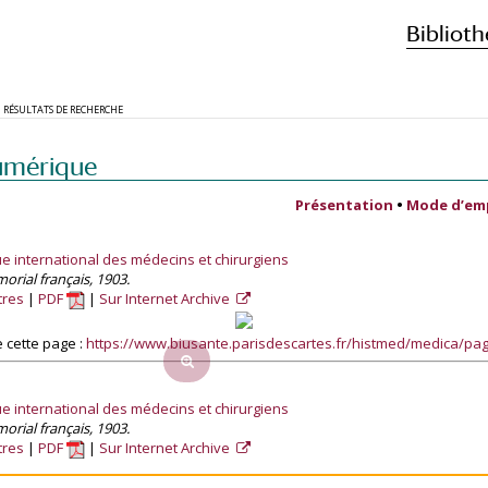
Biblioth
RÉSULTATS DE RECHERCHE
umérique
Présentation
•
Mode d’em
e international des médecins et chirurgiens
morial français, 1903.
tres
PDF
Sur Internet Archive
 cette page :
https://www.biusante.parisdescartes.fr/histmed/medica/p
e international des médecins et chirurgiens
morial français, 1903.
tres
PDF
Sur Internet Archive