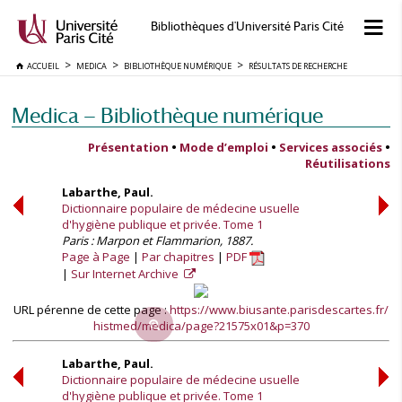
Bibliothèques d'Université Paris Cité
ACCUEIL
MEDICA
BIBLIOTHÈQUE NUMÉRIQUE
RÉSULTATS DE RECHERCHE
Medica — Bibliothèque numérique
Présentation
•
Mode d’emploi
•
Services associés
•
Réutilisations
Labarthe, Paul.
Dictionnaire populaire de médecine usuelle
d'hygiène publique et privée. Tome 1
Paris : Marpon et Flammarion, 1887.
Page à Page
Par chapitres
PDF
Sur Internet Archive
URL pérenne de cette page :
https://www.biusante.parisdescartes.fr/
histmed/medica/page?21575x01&p=370
Labarthe, Paul.
Dictionnaire populaire de médecine usuelle
d'hygiène publique et privée. Tome 1