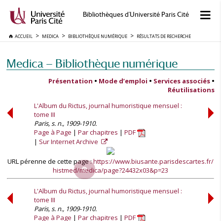
Bibliothèques d'Université Paris Cité
ACCUEIL
MEDICA
BIBLIOTHÈQUE NUMÉRIQUE
RÉSULTATS DE RECHERCHE
Medica — Bibliothèque numérique
Présentation
•
Mode d’emploi
•
Services associés
•
Réutilisations
L'Album du Rictus, journal humoristique mensuel :
tome III
Paris, s. n., 1909-1910.
Page à Page
Par chapitres
PDF
Sur Internet Archive
URL pérenne de cette page :
https://www.biusante.parisdescartes.fr/
histmed/medica/page?24432x03&p=23
L'Album du Rictus, journal humoristique mensuel :
tome III
Paris, s. n., 1909-1910.
Page à Page
Par chapitres
PDF