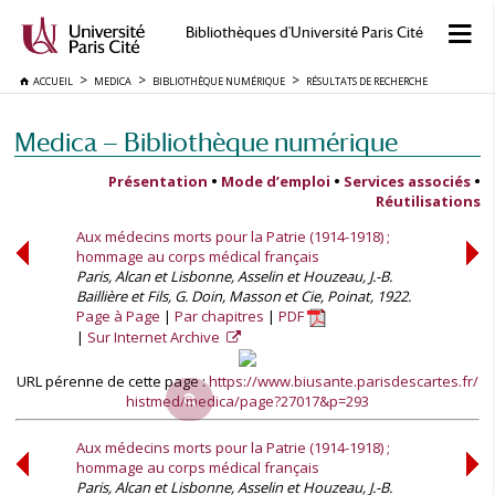
Bibliothèques d'Université Paris Cité
ACCUEIL
MEDICA
BIBLIOTHÈQUE NUMÉRIQUE
RÉSULTATS DE RECHERCHE
Medica — Bibliothèque numérique
Présentation
•
Mode d’emploi
•
Services associés
•
Réutilisations
Aux médecins morts pour la Patrie (1914-1918) ;
hommage au corps médical français
Paris, Alcan et Lisbonne, Asselin et Houzeau, J.-B.
Baillière et Fils, G. Doin, Masson et Cie, Poinat, 1922.
Page à Page
Par chapitres
PDF
Sur Internet Archive
URL pérenne de cette page :
https://www.biusante.parisdescartes.fr/
histmed/medica/page?27017&p=293
Aux médecins morts pour la Patrie (1914-1918) ;
hommage au corps médical français
Paris, Alcan et Lisbonne, Asselin et Houzeau, J.-B.