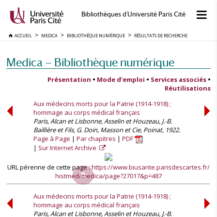
Bibliothèques d'Université Paris Cité
ACCUEIL
MEDICA
BIBLIOTHÈQUE NUMÉRIQUE
RÉSULTATS DE RECHERCHE
Medica — Bibliothèque numérique
Présentation
•
Mode d’emploi
•
Services associés
•
Réutilisations
Aux médecins morts pour la Patrie (1914-1918) ;
hommage au corps médical français
Paris, Alcan et Lisbonne, Asselin et Houzeau, J.-B.
Baillière et Fils, G. Doin, Masson et Cie, Poinat, 1922.
Page à Page
Par chapitres
PDF
Sur Internet Archive
URL pérenne de cette page :
https://www.biusante.parisdescartes.fr/
histmed/medica/page?27017&p=487
Aux médecins morts pour la Patrie (1914-1918) ;
hommage au corps médical français
Paris, Alcan et Lisbonne, Asselin et Houzeau, J.-B.