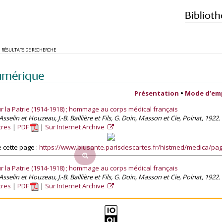
Biblioth
RÉSULTATS DE RECHERCHE
umérique
Présentation
•
Mode d’em
 la Patrie (1914-1918) ; hommage au corps médical français
sselin et Houzeau, J.-B. Baillière et Fils, G. Doin, Masson et Cie, Poinat, 1922.
tres
PDF
Sur Internet Archive
 cette page :
https://www.biusante.parisdescartes.fr/histmed/medica/p
 la Patrie (1914-1918) ; hommage au corps médical français
sselin et Houzeau, J.-B. Baillière et Fils, G. Doin, Masson et Cie, Poinat, 1922.
tres
PDF
Sur Internet Archive