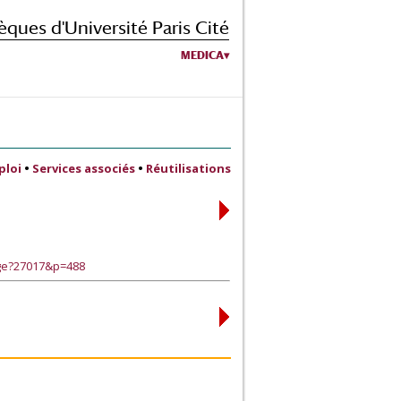
èques d'Université Paris Cité
MEDICA
ploi
•
Services associés
•
Réutilisations
age?27017&p=488