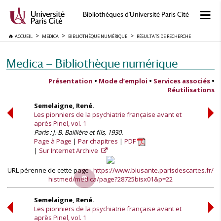
Bibliothèques d'Université Paris Cité
ACCUEIL
MEDICA
BIBLIOTHÈQUE NUMÉRIQUE
RÉSULTATS DE RECHERCHE
Medica — Bibliothèque numérique
Présentation
•
Mode d’emploi
•
Services associés
•
Réutilisations
Semelaigne, René.
Les pionniers de la psychiatrie française avant et
après Pinel, vol. 1
Paris : J.-B. Baillière et fils, 1930.
Page à Page
Par chapitres
PDF
Sur Internet Archive
URL pérenne de cette page :
https://www.biusante.parisdescartes.fr/
histmed/medica/page?28725bisx01&p=22
Semelaigne, René.
Les pionniers de la psychiatrie française avant et
après Pinel, vol. 1