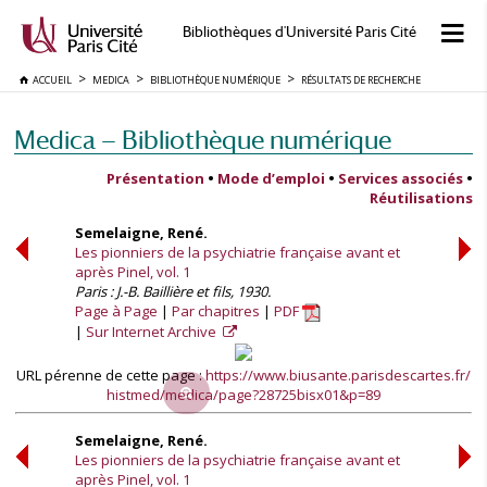
Bibliothèques d'Université Paris Cité
ACCUEIL
MEDICA
BIBLIOTHÈQUE NUMÉRIQUE
RÉSULTATS DE RECHERCHE
Medica — Bibliothèque numérique
Présentation
•
Mode d’emploi
•
Services associés
•
Réutilisations
Semelaigne, René.
Les pionniers de la psychiatrie française avant et
après Pinel, vol. 1
Paris : J.-B. Baillière et fils, 1930.
Page à Page
Par chapitres
PDF
Sur Internet Archive
URL pérenne de cette page :
https://www.biusante.parisdescartes.fr/
histmed/medica/page?28725bisx01&p=89
Semelaigne, René.
Les pionniers de la psychiatrie française avant et
après Pinel, vol. 1