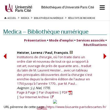
Bibliothèques d'Université Paris Cité
ACCUEIL
MEDICA
BIBLIOTHÈQUE NUMÉRIQUE
RÉSULTATS DE RECHERCHE
Medica — Bibliothèque numérique
Présentation
•
Mode d’emploi
•
Services associés
•
Réutilisations
Heister, Lorenz / Paul, François.
Institutions de chirurgie, où l'on traite dans un
ordre clair et nouveau de tout ce qui a rapport à
cet art, ouvrage de près de quarante ans... traduit
du latin de M. Laurent Heister... avec un tableau
des principales découvertes dont la chirurgie s'est
enrichie depuis la dernière édition de l'auteur en
1750 jusqu'à l'année 1770... par M. Paul...
Avignon : J.-J. Niel, 1770.
Page à Page
Par chapitres
PDF
Sur Internet Archive
URL pérenne de cette page :
https://www.biusante.parisdescartes.fr/