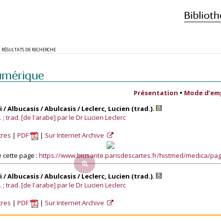
Biblioth
RÉSULTATS DE RECHERCHE
umérique
Présentation
•
Mode d’em
/ Albucasis / Abulcasis / Leclerc, Lucien (trad.).
. ; trad. [de l'arabe] par le Dr Lucien Leclerc
tres
PDF
Sur Internet Archive
 cette page :
https://www.biusante.parisdescartes.fr/histmed/medica/p
/ Albucasis / Abulcasis / Leclerc, Lucien (trad.).
. ; trad. [de l'arabe] par le Dr Lucien Leclerc
tres
PDF
Sur Internet Archive