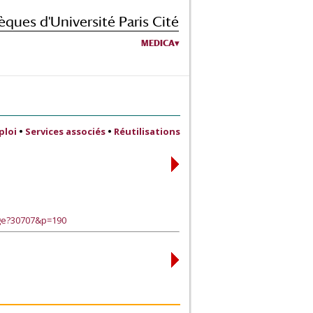
èques d'Université Paris Cité
MEDICA
ploi
•
Services associés
•
Réutilisations
age?30707&p=190