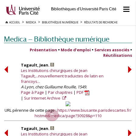
Bibliothèques d'Université Paris Cité
ACCUEIL
MEDICA
BIBLIOTHÈQUE NUMÉRIQUE
RÉSULTATS DE RECHERCHE
Medica — Bibliothèque numérique
Présentation
•
Mode d’emploi
•
Services associés
•
Réutilisations
Tagault, Jean.
Les Institutions chirurgiques de Jean
Tagault,...nouvellement traduictes de latin en
francoys...
A Lyon, chez Guillaume Rouille, 1549.
Page à Page
Par chapitres
PDF
Sur Internet Archive
URL pérenne de cette page :
https://www.biusante.parisdescartes.fr/
histmed/medica/page?30928&p=110
Tagault, Jean.
Les Institutions chirurgiques de Jean