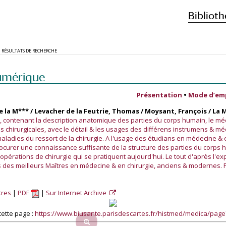
Biblioth
RÉSULTATS DE RECHERCHE
umérique
Présentation
•
Mode d’em
de la M*** / Levacher de la Feutrie, Thomas / Moysant, François / La 
ie, contenant la description anatomique des parties du corps humain, le m
s chirurgicales, avec le détail & les usages des différens instrumens &
aladies du ressort de la chirurgie. A l'usage des étudians en médecine & e
ocurer une connaissance suffisante de la structure des parties du corps 
opérations de chirurgie qui se pratiquent aujourd'hui. Le tout d'après l'ex
ts des meilleurs Maîtres en médecine & en chirurgie, anciens & modernes. 
tres
PDF
Sur Internet Archive
ette page :
https://www.biusante.parisdescartes.fr/histmed/medica/pag