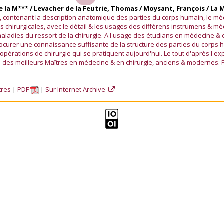
de la M*** / Levacher de la Feutrie, Thomas / Moysant, François / La 
ie, contenant la description anatomique des parties du corps humain, le m
s chirurgicales, avec le détail & les usages des différens instrumens &
aladies du ressort de la chirurgie. A l'usage des étudians en médecine & e
ocurer une connaissance suffisante de la structure des parties du corps 
opérations de chirurgie qui se pratiquent aujourd'hui. Le tout d'après l'ex
ts des meilleurs Maîtres en médecine & en chirurgie, anciens & modernes. 
tres
PDF
Sur Internet Archive