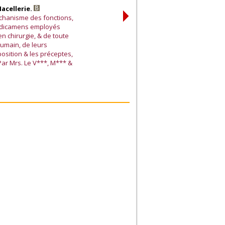
Macellerie.
échanisme des fonctions,
 médicamens employés
n chirurgie, & de toute
humain, de leurs
position & les préceptes,
Par Mrs. Le V***, M*** &