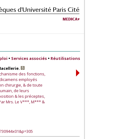
èques d'Université Paris Cité
MEDICA
ploi
•
Services associés
•
Réutilisations
Macellerie.
échanisme des fonctions,
 médicamens employés
n chirurgie, & de toute
humain, de leurs
position & les préceptes,
Par Mrs. Le V***, M*** &
e?30944x01&p=305