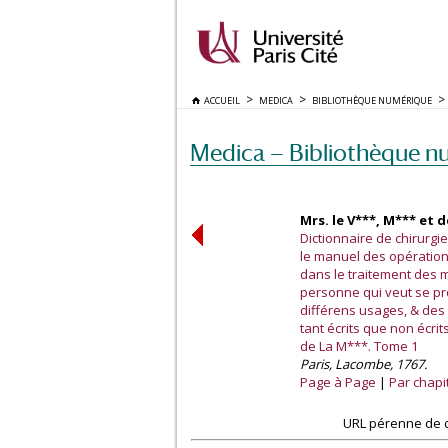
ACCUEIL
MEDICA
BIBLIOTHÈQUE NUMÉRIQUE
Medica — Bibliothèque n
Mrs. le V***, M*** et 
Dictionnaire de chirurg
le manuel des opération
dans le traitement des m
personne qui veut se pr
différens usages, & des 
tant écrits que non écri
de La M***. Tome 1
Paris, Lacombe, 1767.
Page à Page
Par chapi
URL pérenne de c