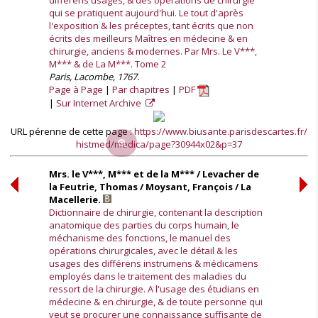
différens usages, & des opérations de chirurgie
qui se pratiquent aujourd'hui. Le tout d'après
l'exposition & les préceptes, tant écrits que non
écrits des meilleurs Maîtres en médecine & en
chirurgie, anciens & modernes. Par Mrs. Le V***,
M*** & de La M***. Tome 2
Paris, Lacombe, 1767.
Page à Page
Par chapitres
PDF
Sur Internet Archive
URL pérenne de cette page :
https://www.biusante.parisdescartes.fr/
histmed/medica/page?30944x02&p=37
Mrs. le V***, M*** et de la M*** / Levacher de
la Feutrie, Thomas / Moysant, François / La
Macellerie.
Dictionnaire de chirurgie, contenant la description
anatomique des parties du corps humain, le
méchanisme des fonctions, le manuel des
opérations chirurgicales, avec le détail & les
usages des différens instrumens & médicamens
employés dans le traitement des maladies du
ressort de la chirurgie. A l'usage des étudians en
médecine & en chirurgie, & de toute personne qui
veut se procurer une connaissance suffisante de