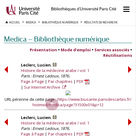
Bibliothèques d'Université Paris Cité
ACCUEIL
MEDICA
BIBLIOTHÈQUE NUMÉRIQUE
RÉSULTATS DE RECHERCHE
Medica — Bibliothèque numérique
Présentation
•
Mode d’emploi
•
Services associés
•
Réutilisations
Leclerc, Lucien.
Histoire de la médecine arabe / vol. 1
Paris : Ernest Ledoux, 1876.
Page à Page
Par chapitres
PDF
Sur Internet Archive
URL pérenne de cette page :
https://www.biusante.parisdescartes.fr/
histmed/medica/page?31500x01&p=12
Leclerc, Lucien.
Histoire de la médecine arabe / vol. 1
Paris : Ernest Ledoux, 1876.
Page à Page
Par chapitres
PDF