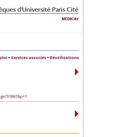
èques d'Université Paris Cité
MEDICA
ploi
•
Services associés
•
Réutilisations
page?31867&p=1