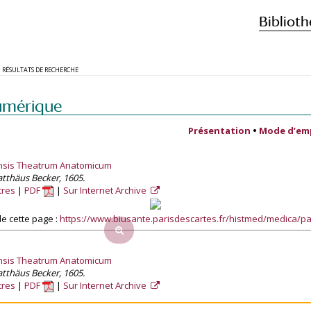
Biblioth
RÉSULTATS DE RECHERCHE
umérique
Présentation
•
Mode d’em
ensis Theatrum Anatomicum
atthäus Becker, 1605.
tres
PDF
Sur Internet Archive
e cette page :
https://www.biusante.parisdescartes.fr/histmed/medica/
ensis Theatrum Anatomicum
atthäus Becker, 1605.
tres
PDF
Sur Internet Archive