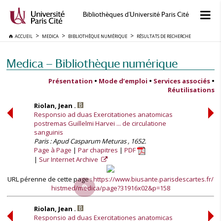
Bibliothèques d'Université Paris Cité
ACCUEIL
MEDICA
BIBLIOTHÈQUE NUMÉRIQUE
RÉSULTATS DE RECHERCHE
Medica — Bibliothèque numérique
Présentation
•
Mode d’emploi
•
Services associés
•
Réutilisations
Riolan, Jean .
Responsio ad duas Exercitationes anatomicas
postremas Guillelmi Harvei ... de circulatione
sanguinis
Paris : Apud Casparum Meturas , 1652.
Page à Page
Par chapitres
PDF
Sur Internet Archive
URL pérenne de cette page :
https://www.biusante.parisdescartes.fr/
histmed/medica/page?31916x02&p=158
Riolan, Jean .
Responsio ad duas Exercitationes anatomicas