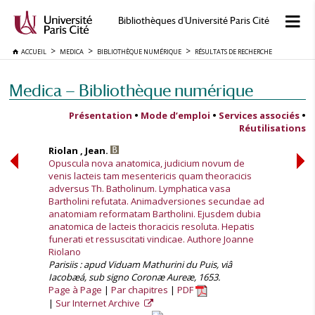
Bibliothèques d'Université Paris Cité
ACCUEIL
MEDICA
BIBLIOTHÈQUE NUMÉRIQUE
RÉSULTATS DE RECHERCHE
Medica — Bibliothèque numérique
Présentation
•
Mode d’emploi
•
Services associés
•
Réutilisations
Riolan , Jean.
Opuscula nova anatomica, judicium novum de
venis lacteis tam mesentericis quam theoracicis
adversus Th. Batholinum. Lymphatica vasa
Bartholini refutata. Animadversiones secundae ad
anatomiam reformatam Bartholini. Ejusdem dubia
anatomica de lacteis thoracicis resoluta. Hepatis
funerati et ressuscitati vindicae. Authore Joanne
Riolano
Parisiis : apud Viduam Mathurini du Puis, viâ
Iacobæá, sub signo Coronæ Aureæ, 1653.
Page à Page
Par chapitres
PDF
Sur Internet Archive