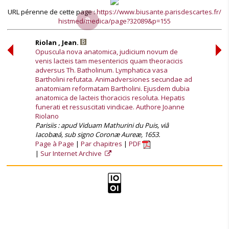
URL pérenne de cette page :
https://www.biusante.parisdescartes.fr/
histmed/medica/page?32089&p=155
Riolan , Jean.
Opuscula nova anatomica, judicium novum de
venis lacteis tam mesentericis quam theoracicis
adversus Th. Batholinum. Lymphatica vasa
Bartholini refutata. Animadversiones secundae ad
anatomiam reformatam Bartholini. Ejusdem dubia
anatomica de lacteis thoracicis resoluta. Hepatis
funerati et ressuscitati vindicae. Authore Joanne
Riolano
Parisiis : apud Viduam Mathurini du Puis, viâ
Iacobæá, sub signo Coronæ Aureæ, 1653.
Page à Page
Par chapitres
PDF
Sur Internet Archive