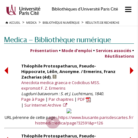
Bibliothèques d'Université Paris Cité
ACCUEIL
MEDICA
BIBLIOTHÈQUE NUMÉRIQUE
RÉSULTATS DE RECHERCHE
Medica — Bibliothèque numérique
Présentation
•
Mode d’emploi
•
Services associés
•
Réutilisations
Théophile Protospatharus, Pseudo-
Hippocrate, Léôn, Anonyme. / Ermerins, Franz
Zacharias (éd).
Anecdota medica graeca e Codicibus MSS.
expromsit F. Z. Ermerins
Lugduni batavorum : S. et J. Luchtmans, 1840.
Page à Page
Par chapitres
PDF
Sur Internet Archive
URL pérenne de cette page :
https://www.biusante.parisdescartes.fr/
histmed/medica/page?32591&p=126
Théophile Protospatharus, Pseudo-