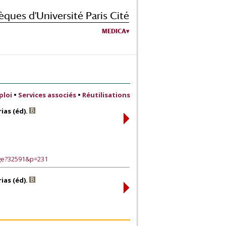
èques d'Université Paris Cité
MEDICA
ploi
•
Services associés
•
Réutilisations
ias (éd).
age?32591&p=231
ias (éd).