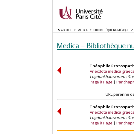
ACCUEIL
MEDICA
BIBLIOTHÈQUE NUMÉRIQUE
Medica — Bibliothèque n
Théophile Protospatha
Anecdota medica graeca 
Lugduni batavorum : S. e
Page à Page
Par chapi
URL pérenne de
Théophile Protospatha
Anecdota medica graeca 
Lugduni batavorum : S. e
Page à Page
Par chapi