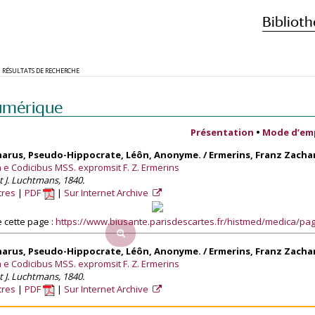
Biblioth
RÉSULTATS DE RECHERCHE
umérique
Présentation
•
Mode d’em
rus, Pseudo-Hippocrate, Léôn, Anonyme. / Ermerins, Franz Zachar
e Codicibus MSS. expromsit F. Z. Ermerins
t J. Luchtmans, 1840.
tres
PDF
Sur Internet Archive
 cette page :
https://www.biusante.parisdescartes.fr/histmed/medica/p
rus, Pseudo-Hippocrate, Léôn, Anonyme. / Ermerins, Franz Zachar
e Codicibus MSS. expromsit F. Z. Ermerins
t J. Luchtmans, 1840.
tres
PDF
Sur Internet Archive