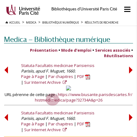
Bibliothèques d'Université Paris Cité
ACCUEIL
MEDICA
BIBLIOTHÈQUE NUMÉRIQUE
RÉSULTATS DE RECHERCHE
Medica — Bibliothèque numérique
Présentation
•
Mode d’emploi
•
Services associés
•
Réutilisations
Statuta Facultatis medicinae Parisiensis
Parisiis, apud F. Muguet, 1660.
Page à Page
Par chapitres
PDF
Sur Internet Archive
URL pérenne de cette page :
https://www.biusante.parisdescartes.fr/
histmed/medica/page?32734A&p=26
Statuta Facultatis medicinae Parisiensis
Parisiis, apud F. Muguet, 1660.
Page à Page
Par chapitres
PDF
Sur Internet Archive