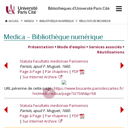
Bibliothèques d'Université Paris Cité
ACCUEIL
MEDICA
BIBLIOTHÈQUE NUMÉRIQUE
RÉSULTATS DE RECHERCHE
Medica — Bibliothèque numérique
Présentation
•
Mode d’emploi
•
Services associés
•
Réutilisations
Statuta Facultatis medicinae Parisiensis
Parisiis, apud F. Muguet, 1660.
Page à Page
Par chapitres
PDF
Sur Internet Archive
URL pérenne de cette page :
https://www.biusante.parisdescartes.fr/
histmed/medica/page?32734A&p=58
Statuta Facultatis medicinae Parisiensis
Parisiis, apud F. Muguet, 1660.
Page à Page
Par chapitres
PDF
Sur Internet Archive