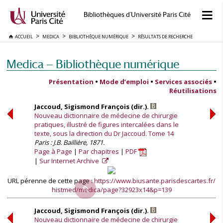
Bibliothèques d'Université Paris Cité
ACCUEIL
MEDICA
BIBLIOTHÈQUE NUMÉRIQUE
RÉSULTATS DE RECHERCHE
Medica — Bibliothèque numérique
Présentation
•
Mode d’emploi
•
Services associés
•
Réutilisations
Jaccoud, Sigismond François (dir.).
Nouveau dictionnaire de médecine de chirurgie
pratiques, illustré de figures intercalées dans le
texte, sous la direction du Dr Jaccoud. Tome 14
Paris : J.B. Baillière, 1871.
Page à Page
Par chapitres
PDF
Sur Internet Archive
URL pérenne de cette page :
https://www.biusante.parisdescartes.fr/
histmed/medica/page?32923x14&p=139
Jaccoud, Sigismond François (dir.).
Nouveau dictionnaire de médecine de chirurgie