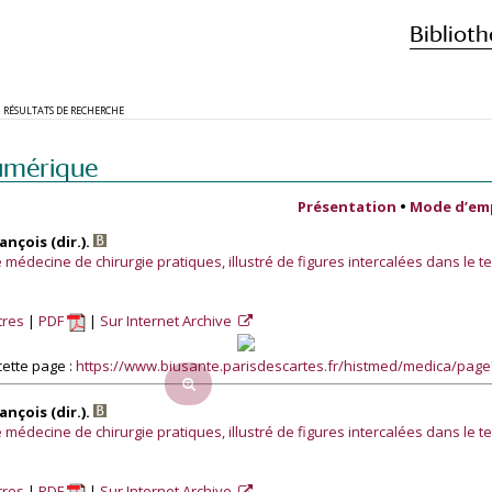
Biblioth
RÉSULTATS DE RECHERCHE
umérique
Présentation
•
Mode d’em
nçois (dir.).
médecine de chirurgie pratiques, illustré de figures intercalées dans le te
tres
PDF
Sur Internet Archive
ette page :
https://www.biusante.parisdescartes.fr/histmed/medica/pag
nçois (dir.).
médecine de chirurgie pratiques, illustré de figures intercalées dans le te
tres
PDF
Sur Internet Archive