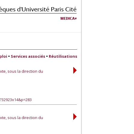
èques d'Université Paris Cité
MEDICA
ploi
•
Services associés
•
Réutilisations
xte, sous la direction du
e?32923x14&p=283
xte, sous la direction du