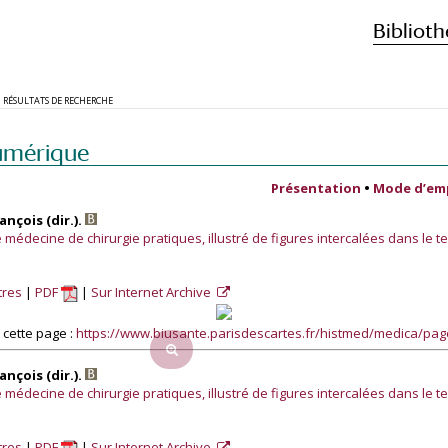
Biblioth
RÉSULTATS DE RECHERCHE
umérique
Présentation
•
Mode d’em
nçois (dir.).
médecine de chirurgie pratiques, illustré de figures intercalées dans le te
tres
PDF
Sur Internet Archive
cette page :
https://www.biusante.parisdescartes.fr/histmed/medica/pa
nçois (dir.).
médecine de chirurgie pratiques, illustré de figures intercalées dans le te
tres
PDF
Sur Internet Archive