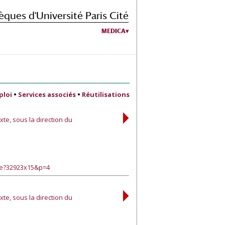
èques d'Université Paris Cité
MEDICA
ploi
•
Services associés
•
Réutilisations
xte, sous la direction du
ge?32923x15&p=4
xte, sous la direction du