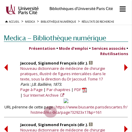
Bibliothèques d'Université Paris Cité
ACCUEIL
MEDICA
BIBLIOTHÈQUE NUMÉRIQUE
RÉSULTATS DE RECHERCHE
Medica — Bibliothèque numérique
Présentation
•
Mode d’emploi
•
Services associés
•
Réutilisations
Jaccoud, Sigismond François (dir.).
Nouveau dictionnaire de médecine de chirurgie
pratiques, illustré de figures intercalées dans le
texte, sous la direction du Dr Jaccoud. Tome 17
Paris : J.B. Baillière, 1873.
Page à Page
Par chapitres
PDF
Sur Internet Archive
URL pérenne de cette page :
https://www.biusante.parisdescartes.fr/
histmed/medica/page?32923x17&p=161
Jaccoud, Sigismond François (dir.).
Nouveau dictionnaire de médecine de chirurgie