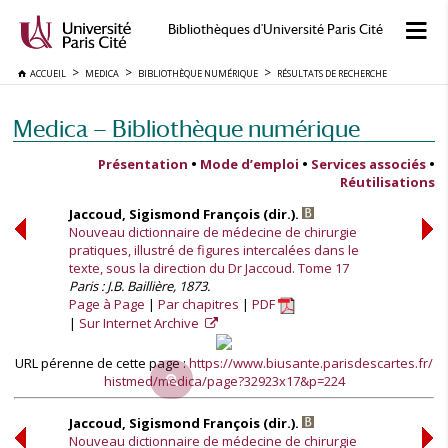
Bibliothèques d'Université Paris Cité
ACCUEIL
MEDICA
BIBLIOTHÈQUE NUMÉRIQUE
RÉSULTATS DE RECHERCHE
Medica — Bibliothèque numérique
Présentation
•
Mode d’emploi
•
Services associés
•
Réutilisations
Jaccoud, Sigismond François (dir.).
Nouveau dictionnaire de médecine de chirurgie
pratiques, illustré de figures intercalées dans le
texte, sous la direction du Dr Jaccoud. Tome 17
Paris : J.B. Baillière, 1873.
Page à Page
Par chapitres
PDF
Sur Internet Archive
URL pérenne de cette page :
https://www.biusante.parisdescartes.fr/
histmed/medica/page?32923x17&p=224
Jaccoud, Sigismond François (dir.).
Nouveau dictionnaire de médecine de chirurgie