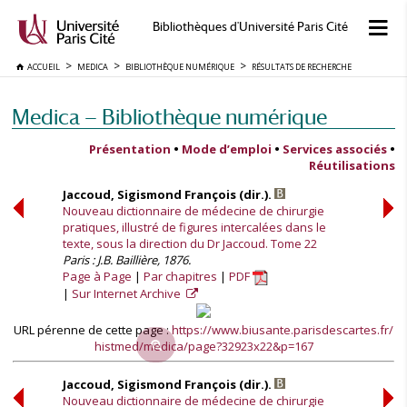
Bibliothèques d'Université Paris Cité
ACCUEIL
MEDICA
BIBLIOTHÈQUE NUMÉRIQUE
RÉSULTATS DE RECHERCHE
Medica — Bibliothèque numérique
Présentation
•
Mode d’emploi
•
Services associés
•
Réutilisations
Jaccoud, Sigismond François (dir.).
Nouveau dictionnaire de médecine de chirurgie
pratiques, illustré de figures intercalées dans le
texte, sous la direction du Dr Jaccoud. Tome 22
Paris : J.B. Baillière, 1876.
Page à Page
Par chapitres
PDF
Sur Internet Archive
URL pérenne de cette page :
https://www.biusante.parisdescartes.fr/
histmed/medica/page?32923x22&p=167
Jaccoud, Sigismond François (dir.).
Nouveau dictionnaire de médecine de chirurgie