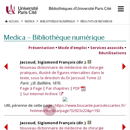
Bibliothèques d'Université Paris Cité
ACCUEIL
MEDICA
BIBLIOTHÈQUE NUMÉRIQUE
RÉSULTATS DE RECHERCHE
Medica — Bibliothèque numérique
Présentation
•
Mode d’emploi
•
Services associés
•
Réutilisations
Jaccoud, Sigismond François (dir.).
Nouveau dictionnaire de médecine de chirurgie
pratiques, illustré de figures intercalées dans le
texte, sous la direction du Dr Jaccoud. Tome 22
Paris : J.B. Baillière, 1876.
Page à Page
Par chapitres
PDF
Sur Internet Archive
URL pérenne de cette page :
https://www.biusante.parisdescartes.fr/
histmed/medica/page?32923x22&p=192
Jaccoud, Sigismond François (dir.).
Nouveau dictionnaire de médecine de chirurgie