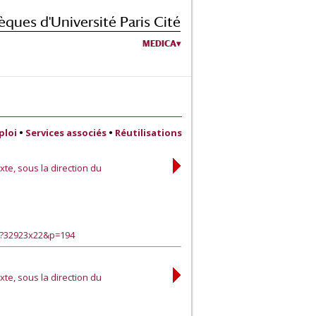
èques d'Université Paris Cité
MEDICA
ploi
•
Services associés
•
Réutilisations
xte, sous la direction du
e?32923x22&p=194
xte, sous la direction du