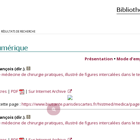
Biblioth
RÉSULTATS DE RECHERCHE
umérique
Présentation
•
Mode d’em
nçois (dir.).
médecine de chirurgie pratiques, illustré de figures intercalées dans le te
tres
PDF
Sur Internet Archive
ette page :
https://www.biusante.parisdescartes.fr/histmed/medica/pag
nçois (dir.).
médecine de chirurgie pratiques, illustré de figures intercalées dans le te
tres
PDF
Sur Internet Archive