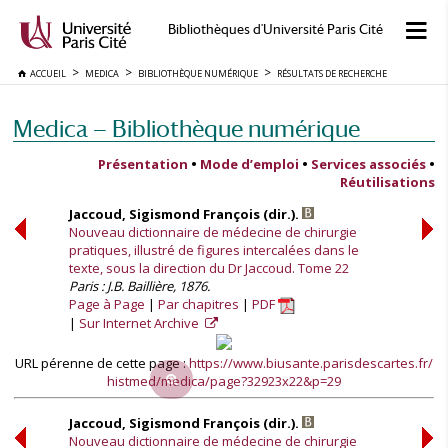
Bibliothèques d'Université Paris Cité
ACCUEIL
MEDICA
BIBLIOTHÈQUE NUMÉRIQUE
RÉSULTATS DE RECHERCHE
Medica — Bibliothèque numérique
Présentation
•
Mode d’emploi
•
Services associés
•
Réutilisations
Jaccoud, Sigismond François (dir.).
Nouveau dictionnaire de médecine de chirurgie
pratiques, illustré de figures intercalées dans le
texte, sous la direction du Dr Jaccoud. Tome 22
Paris : J.B. Baillière, 1876.
Page à Page
Par chapitres
PDF
Sur Internet Archive
URL pérenne de cette page :
https://www.biusante.parisdescartes.fr/
histmed/medica/page?32923x22&p=29
Jaccoud, Sigismond François (dir.).
Nouveau dictionnaire de médecine de chirurgie