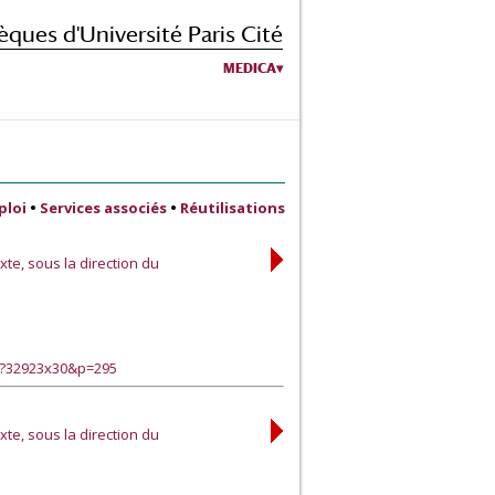
èques d'Université Paris Cité
MEDICA
ploi
•
Services associés
•
Réutilisations
xte, sous la direction du
e?32923x30&p=295
xte, sous la direction du