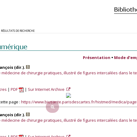
Biblioth
RÉSULTATS DE RECHERCHE
umérique
Présentation
•
Mode d’em
nçois (dir.).
médecine de chirurgie pratiques, illustré de figures intercalées dans le te
tres
PDF
Sur Internet Archive
ette page :
https://www.biusante.parisdescartes.fr/histmed/medica/pag
nçois (dir.).
médecine de chirurgie pratiques, illustré de figures intercalées dans le te
tres
PDF
Sur Internet Archive