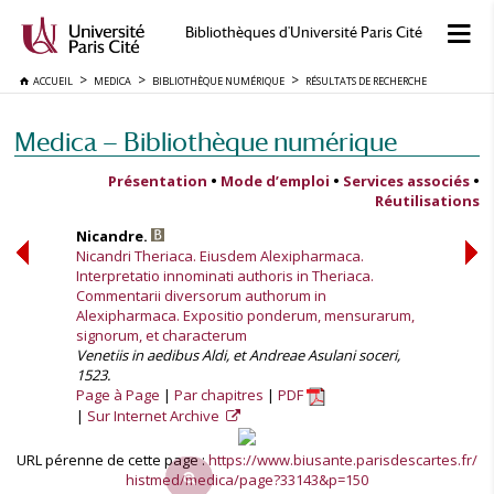
Bibliothèques d'Université Paris Cité
ACCUEIL
MEDICA
BIBLIOTHÈQUE NUMÉRIQUE
RÉSULTATS DE RECHERCHE
Medica — Bibliothèque numérique
Présentation
•
Mode d’emploi
•
Services associés
•
Réutilisations
Nicandre.
Nicandri Theriaca. Eiusdem Alexipharmaca.
Interpretatio innominati authoris in Theriaca.
Commentarii diversorum authorum in
Alexipharmaca. Expositio ponderum, mensurarum,
signorum, et characterum
Venetiis in aedibus Aldi, et Andreae Asulani soceri,
1523.
Page à Page
Par chapitres
PDF
Sur Internet Archive
URL pérenne de cette page :
https://www.biusante.parisdescartes.fr/
histmed/medica/page?33143&p=150