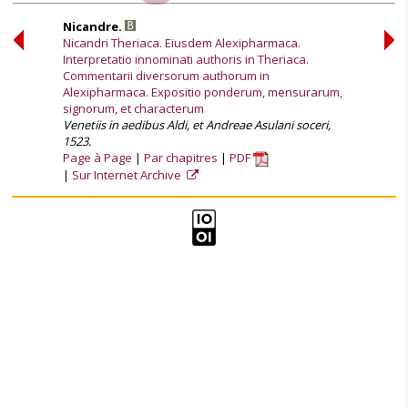
Nicandre.
Nicandri Theriaca. Eiusdem Alexipharmaca.
Interpretatio innominati authoris in Theriaca.
Commentarii diversorum authorum in
Alexipharmaca. Expositio ponderum, mensurarum,
signorum, et characterum
Venetiis in aedibus Aldi, et Andreae Asulani soceri,
1523.
Page à Page
Par chapitres
PDF
Sur Internet Archive