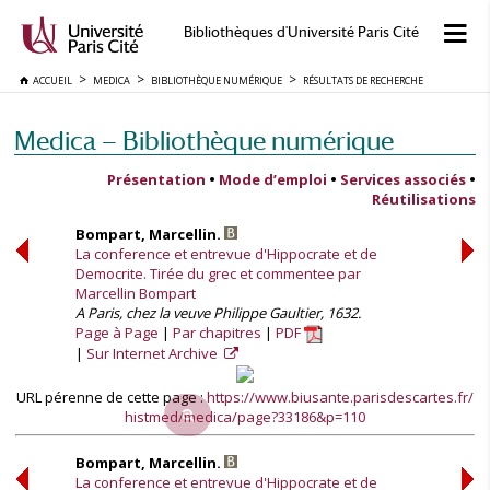
Bibliothèques d'Université Paris Cité
ACCUEIL
MEDICA
BIBLIOTHÈQUE NUMÉRIQUE
RÉSULTATS DE RECHERCHE
Medica — Bibliothèque numérique
Présentation
•
Mode d’emploi
•
Services associés
•
Réutilisations
Bompart, Marcellin.
La conference et entrevue d'Hippocrate et de
Democrite. Tirée du grec et commentee par
Marcellin Bompart
A Paris, chez la veuve Philippe Gaultier, 1632.
Page à Page
Par chapitres
PDF
Sur Internet Archive
URL pérenne de cette page :
https://www.biusante.parisdescartes.fr/
histmed/medica/page?33186&p=110
Bompart, Marcellin.
La conference et entrevue d'Hippocrate et de