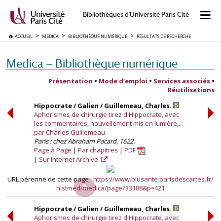
Bibliothèques d'Université Paris Cité
ACCUEIL
MEDICA
BIBLIOTHÈQUE NUMÉRIQUE
RÉSULTATS DE RECHERCHE
Medica — Bibliothèque numérique
Présentation
•
Mode d’emploi
•
Services associés
•
Réutilisations
Hippocrate / Galien / Guillemeau, Charles.
Aphorismes de chirurgie tirez d'Hippocrate, avec
les commentaires, nouvellement mis en lumière,...
par Charles Guillemeau
Paris : chez Abraham Pacard, 1622.
Page à Page
Par chapitres
PDF
Sur Internet Archive
URL pérenne de cette page :
https://www.biusante.parisdescartes.fr/
histmed/medica/page?33188&p=421
Hippocrate / Galien / Guillemeau, Charles.
Aphorismes de chirurgie tirez d'Hippocrate, avec