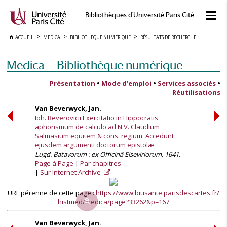
Bibliothèques d'Université Paris Cité
ACCUEIL
MEDICA
BIBLIOTHÈQUE NUMÉRIQUE
RÉSULTATS DE RECHERCHE
Medica — Bibliothèque numérique
Présentation
•
Mode d’emploi
•
Services associés
•
Réutilisations
Van Beverwyck, Jan.
Ioh. Beverovicii Exercitatio in Hippocratis
aphorismum de calculo ad N.V. Claudium
Salmasium equitem & cons. regium. Accedunt
ejusdem argumenti doctorum epistolæ
Lugd. Batavorum : ex Officinâ Elseviriorum, 1641.
Page à Page
Par chapitres
Sur Internet Archive
URL pérenne de cette page :
https://www.biusante.parisdescartes.fr/
histmed/medica/page?33262&p=167
Van Beverwyck, Jan.