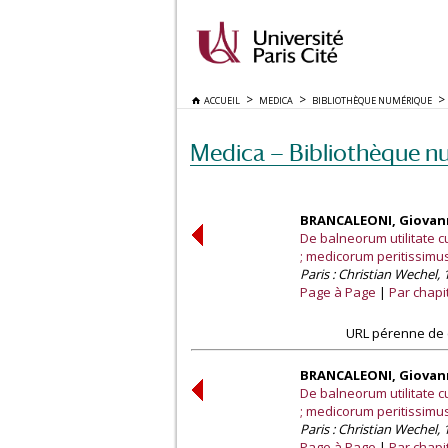
ACCUEIL
MEDICA
BIBLIOTHÈQUE NUMÉRIQUE
Medica — Bibliothèque n
BRANCALEONI, Giovann
De balneorum utilitate 
; medicorum peritissimu
Paris : Christian Wechel, 
Page à Page
Par chapi
URL pérenne de 
BRANCALEONI, Giovann
De balneorum utilitate 
; medicorum peritissimu
Paris : Christian Wechel, 
Page à Page
Par chapi