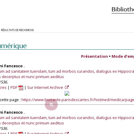
Biblioth
RÉSULTATS DE RECHERCHE
umérique
Présentation
•
Mode d’em
i Fancesco .
cum ad sanitatem tuendam, tum ad morbos curandos, dialogus ex Hippocra
s decerptus et nunc primum aeditus
1536.
tres
PDF
Sur Internet Archive
cette page :
https://www.biusante.parisdescartes.fr/histmed/medica/pa
i Fancesco .
cum ad sanitatem tuendam, tum ad morbos curandos, dialogus ex Hippocra
s decerptus et nunc primum aeditus
1536.
tres
PDF
Sur Internet Archive