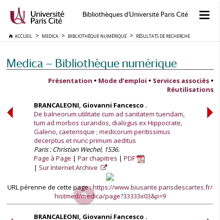
Bibliothèques d'Université Paris Cité
ACCUEIL
MEDICA
BIBLIOTHÈQUE NUMÉRIQUE
RÉSULTATS DE RECHERCHE
Medica — Bibliothèque numérique
Présentation
•
Mode d’emploi
•
Services associés
•
Réutilisations
BRANCALEONI, Giovanni Fancesco .
De balneorum utilitate cum ad sanitatem tuendam,
tum ad morbos curandos, dialogus ex Hippocrate,
Galeno, caeterisque ; medicorum peritissimus
decerptus et nunc primum aeditus
Paris : Christian Wechel, 1536.
Page à Page
Par chapitres
PDF
Sur Internet Archive
URL pérenne de cette page :
https://www.biusante.parisdescartes.fr/
histmed/medica/page?33333x03&p=9
BRANCALEONI, Giovanni Fancesco .