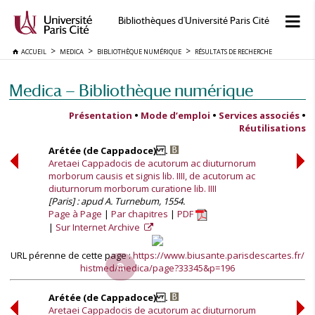
Bibliothèques d'Université Paris Cité
ACCUEIL
MEDICA
BIBLIOTHÈQUE NUMÉRIQUE
RÉSULTATS DE RECHERCHE
Medica — Bibliothèque numérique
Présentation
•
Mode d’emploi
•
Services associés
•
Réutilisations
Arétée (de Cappadoce) .
Aretaei Cappadocis de acutorum ac diuturnorum
morborum causis et signis lib. IIII, de acutorum ac
diuturnorum morborum curatione lib. IIII
[Paris] : apud A. Turnebum, 1554.
Page à Page
Par chapitres
PDF
Sur Internet Archive
URL pérenne de cette page :
https://www.biusante.parisdescartes.fr/
histmed/medica/page?33345&p=196
Arétée (de Cappadoce) .
Aretaei Cappadocis de acutorum ac diuturnorum