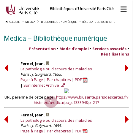
Bibliothèques d'Université Paris Cité
ACCUEIL
MEDICA
BIBLIOTHÈQUE NUMÉRIQUE
RÉSULTATS DE RECHERCHE
Medica — Bibliothèque numérique
Présentation
•
Mode d’emploi
•
Services associés
•
Réutilisations
Fernel, Jean.
La pathologie ou discours des maladies
Paris : J. Guignard, 1655.
Page à Page
Par chapitres
PDF
Sur Internet Archive
URL pérenne de cette page :
https://www.biusante.parisdescartes.fr/
histmed/medica/page?33394&p=217
Fernel, Jean.
La pathologie ou discours des maladies
Paris : J. Guignard, 1655.
Page à Page
Par chapitres
PDF