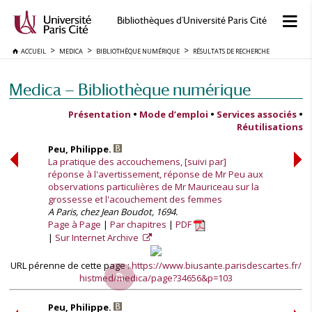
Bibliothèques d'Université Paris Cité
ACCUEIL
MEDICA
BIBLIOTHÈQUE NUMÉRIQUE
RÉSULTATS DE RECHERCHE
Medica — Bibliothèque numérique
Présentation
•
Mode d’emploi
•
Services associés
•
Réutilisations
Peu, Philippe.
La pratique des accouchemens, [suivi par]
réponse à l'avertissement, réponse de Mr Peu aux
observations particulières de Mr Mauriceau sur la
grossesse et l'acouchement des femmes
A Paris, chez Jean Boudot, 1694.
Page à Page
Par chapitres
PDF
Sur Internet Archive
URL pérenne de cette page :
https://www.biusante.parisdescartes.fr/
histmed/medica/page?34656&p=103
Peu, Philippe.