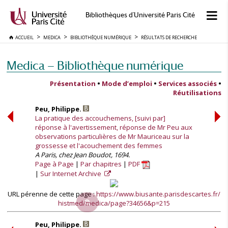
Bibliothèques d'Université Paris Cité
ACCUEIL
MEDICA
BIBLIOTHÈQUE NUMÉRIQUE
RÉSULTATS DE RECHERCHE
Medica — Bibliothèque numérique
Présentation
•
Mode d’emploi
•
Services associés
•
Réutilisations
Peu, Philippe.
La pratique des accouchemens, [suivi par]
réponse à l'avertissement, réponse de Mr Peu aux
observations particulières de Mr Mauriceau sur la
grossesse et l'acouchement des femmes
A Paris, chez Jean Boudot, 1694.
Page à Page
Par chapitres
PDF
Sur Internet Archive
URL pérenne de cette page :
https://www.biusante.parisdescartes.fr/
histmed/medica/page?34656&p=215
Peu, Philippe.