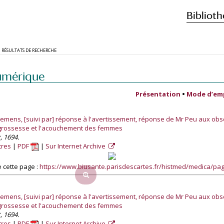
Biblioth
RÉSULTATS DE RECHERCHE
umérique
Présentation
•
Mode d’em
emens, [suivi par] réponse à l'avertissement, réponse de Mr Peu aux obse
 grossesse et l'acouchement des femmes
, 1694.
tres
PDF
Sur Internet Archive
 cette page :
https://www.biusante.parisdescartes.fr/histmed/medica/p
emens, [suivi par] réponse à l'avertissement, réponse de Mr Peu aux obse
 grossesse et l'acouchement des femmes
, 1694.
tres
PDF
Sur Internet Archive