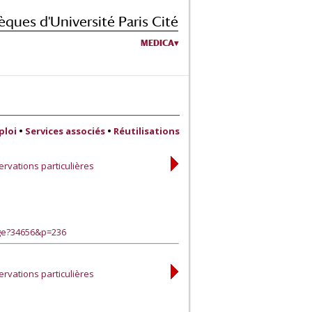
èques d'Université Paris Cité
MEDICA
ploi
•
Services associés
•
Réutilisations
rvations particulières
age?34656&p=236
rvations particulières