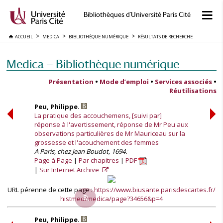
Bibliothèques d'Université Paris Cité
ACCUEIL
MEDICA
BIBLIOTHÈQUE NUMÉRIQUE
RÉSULTATS DE RECHERCHE
Medica — Bibliothèque numérique
Présentation
•
Mode d’emploi
•
Services associés
•
Réutilisations
Peu, Philippe.
La pratique des accouchemens, [suivi par]
réponse à l'avertissement, réponse de Mr Peu aux
observations particulières de Mr Mauriceau sur la
grossesse et l'acouchement des femmes
A Paris, chez Jean Boudot, 1694.
Page à Page
Par chapitres
PDF
Sur Internet Archive
URL pérenne de cette page :
https://www.biusante.parisdescartes.fr/
histmed/medica/page?34656&p=4
Peu, Philippe.