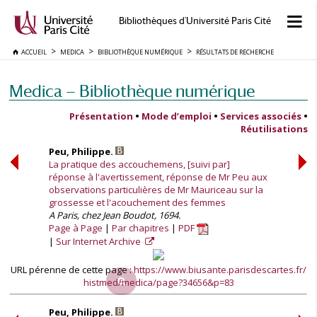
Bibliothèques d'Université Paris Cité
ACCUEIL
MEDICA
BIBLIOTHÈQUE NUMÉRIQUE
RÉSULTATS DE RECHERCHE
Medica — Bibliothèque numérique
Présentation
•
Mode d’emploi
•
Services associés
•
Réutilisations
Peu, Philippe.
La pratique des accouchemens, [suivi par]
réponse à l'avertissement, réponse de Mr Peu aux
observations particulières de Mr Mauriceau sur la
grossesse et l'acouchement des femmes
A Paris, chez Jean Boudot, 1694.
Page à Page
Par chapitres
PDF
Sur Internet Archive
URL pérenne de cette page :
https://www.biusante.parisdescartes.fr/
histmed/medica/page?34656&p=83
Peu, Philippe.