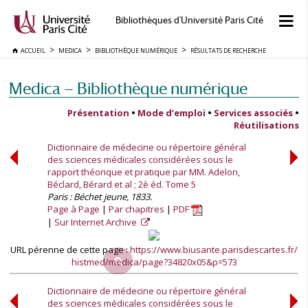
Bibliothèques d'Université Paris Cité
ACCUEIL
MEDICA
BIBLIOTHÈQUE NUMÉRIQUE
RÉSULTATS DE RECHERCHE
Medica — Bibliothèque numérique
Présentation
•
Mode d’emploi
•
Services associés
•
Réutilisations
Dictionnaire de médecine ou répertoire général
des sciences médicales considérées sous le
rapport théorique et pratique par MM. Adelon,
Béclard, Bérard et al ; 2è éd. Tome 5
Paris : Béchet jeune, 1833.
Page à Page
Par chapitres
PDF
Sur Internet Archive
URL pérenne de cette page :
https://www.biusante.parisdescartes.fr/
histmed/medica/page?34820x05&p=573
Dictionnaire de médecine ou répertoire général
des sciences médicales considérées sous le