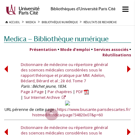
Bibliothèques d'Université Paris Cité
ACCUEIL
MEDICA
BIBLIOTHÈQUE NUMÉRIQUE
RÉSULTATS DE RECHERCHE
Medica — Bibliothèque numérique
Présentation
•
Mode d’emploi
•
Services associés
•
Réutilisations
Dictionnaire de médecine ou répertoire général
des sciences médicales considérées sous le
rapport théorique et pratique par MM. Adelon,
Béclard, Bérard et al ; 2è éd. Tome 7
Paris : Béchet jeune, 1834.
Page à Page
Par chapitres
PDF
Sur Internet Archive
URL pérenne de cette page :
https://www.biusante.parisdescartes.fr/
histmed/medica/page?34820x07&p=60
Dictionnaire de médecine ou répertoire général
des sciences médicales considérées sous le