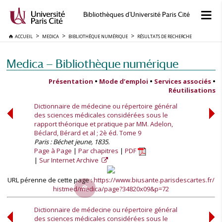
Bibliothèques d'Université Paris Cité
ACCUEIL
MEDICA
BIBLIOTHÈQUE NUMÉRIQUE
RÉSULTATS DE RECHERCHE
Medica — Bibliothèque numérique
Présentation
•
Mode d’emploi
•
Services associés
•
Réutilisations
Dictionnaire de médecine ou répertoire général
des sciences médicales considérées sous le
rapport théorique et pratique par MM. Adelon,
Béclard, Bérard et al ; 2è éd. Tome 9
Paris : Béchet jeune, 1835.
Page à Page
Par chapitres
PDF
Sur Internet Archive
URL pérenne de cette page :
https://www.biusante.parisdescartes.fr/
histmed/medica/page?34820x09&p=72
Dictionnaire de médecine ou répertoire général
des sciences médicales considérées sous le